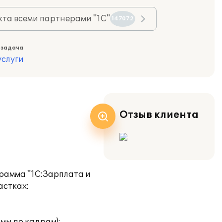
та всеми партнерами "1С"
147072
 задача
слуги
Отзыв клиента
рамма "1С:Зарплата и
астках: