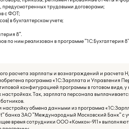
договора, приказы, регламентированные отчеты и фор
й, предусмотренных трудовыми договорами;
в с ФОТ;
ов) в бухгалтерском учете;
терия 8".
ов по ним реализован в программе "1С:Бухгалтерия 8"
ного расчета зарплаты и вознаграждений и расчета 
обретена программа «1С:Зарплата и Управления Пер
иповой конфигурацией программы в готовом виде, у 
 настройках. Так, зарплата персонала выплачиваетс
ботников.
 настройку обмена данными из программа «1С:Зарп
ent" банка ЗАО "Международный Московский Банк" с 
тоящее время сотрудники ООО «Комкон-911» выполняю