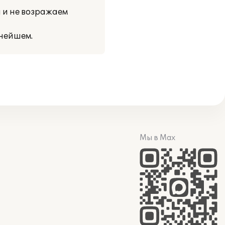
 и не возражаем
ьнейшем.
Мы в Max