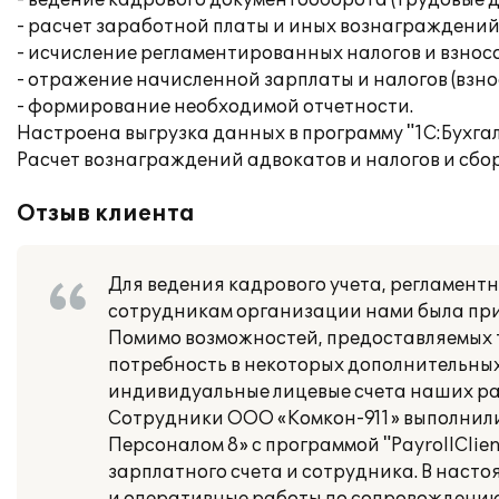
- ведение кадрового документооборота (трудовые 
- расчет заработной платы и иных вознаграждени
- исчисление регламентированных налогов и взносо
- отражение начисленной зарплаты и налогов (взнос
- формирование необходимой отчетности.
Настроена выгрузка данных в программу "1С:Бухгал
Расчет вознаграждений адвокатов и налогов и сбор
Отзыв клиента
Для ведения кадрового учета, регламент
сотрудникам организации нами была при
Помимо возможностей, предоставляемых т
потребность в некоторых дополнительных
индивидуальные лицевые счета наших ра
Сотрудники ООО «Комкон-911» выполнили
Персоналом 8» с программой "PayrollCli
зарплатного счета и сотрудника. В нас