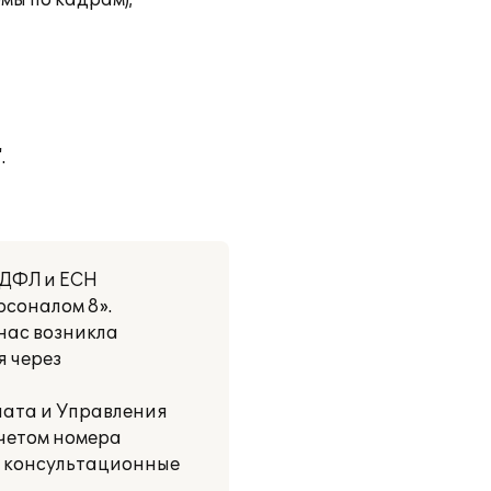
мы по кадрам);
.
НДФЛ и ЕСН
соналом 8».
нас возникла
я через
лата и Управления
учетом номера
т консультационные