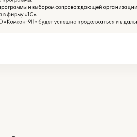
ю программы.
 программы и выбором сопровождающей организации
 в фирму «1С».
О «Комкон-911» будет успешно продолжаться и в дал