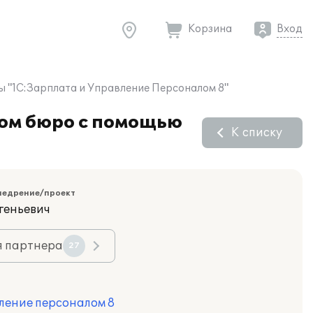
Корзина
Вход
 "1С:Зарплата и Управление Персоналом 8"
ком бюро с помощью
К списку
недрение/проект
геньевич
я партнера
27
ление персоналом 8