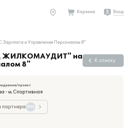
Корзина
Вход
:Зарплата и Управление Персоналом 8"
АКЦ ЖИЛКОМАУДИТ" на
К списку
налом 8"
недрение/проект
ва - м. Спортивная
я партнера
1930