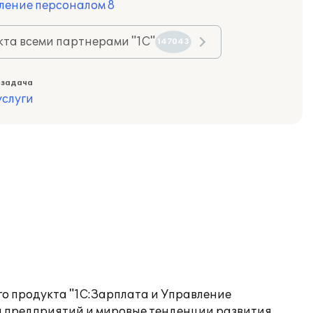
ление персоналом 8
та всеми партнерами "1С"
147043
 задача
слуги
 продукта "1С:Зарплата и Управление
ты предприятий и мировые тенденции развития