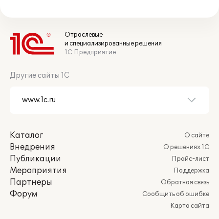
Отраслевые
и специализированные решения
1С:Предприятие
Другие сайты 1С
Каталог
О сайте
Внедрения
О решениях 1С
Публикации
Прайс-лист
Мероприятия
Поддержка
Партнеры
Обратная связь
Форум
Сообщить об ошибке
Карта сайта