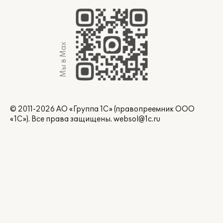
Мы в Max
© 2011-2026 АО «Группа 1С» (правопреемник ООО
«1С»). Все права защищены.
websol@1c.ru