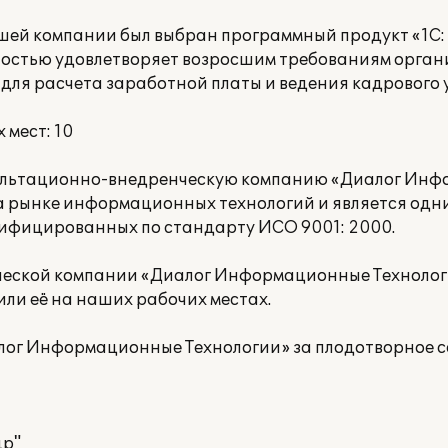
ашей компании был выбран программный продукт «1С:
ностью удовлетворяет возросшим требованиям орган
для расчета заработной платы и ведения кадрового у
мест: 10
сультационно-внедренческую компанию «Диалог Ин
на рынке информационных технологий и является одн
тифицированных по стандарту ИСО 9001: 2000.
еской компании «Диалог Информационные Технолог
ли её на наших рабочих местах.
ог Информационные Технологии» за плодотворное с
др"