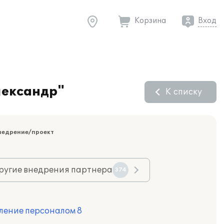
Корзина
Вход
лександр"
К списку
недрение/проект
ругие внедрения партнера
374
ление персоналом 8