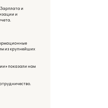
 Зарплата и
изации и
чета.
формационные
им из крупнейших
ии» показали нам
отрудничество.