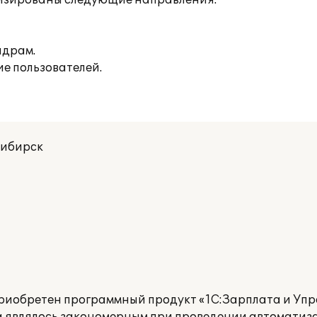
атизированы следующие направления:
адрам.
е пользователей.
сибирск
риобретен программный продукт «1С:Зарплата и Уп