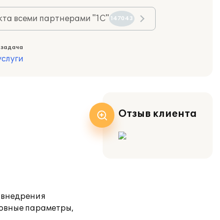
та всеми партнерами "1С"
147043
 задача
слуги
Отзыв клиента
е внедрения
новные параметры,