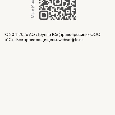
Мы в Max
© 2011-2026 АО «Группа 1С» (правопреемник ООО
«1С»). Все права защищены.
websol@1c.ru