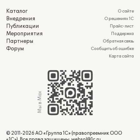
Каталог
О сайте
Внедрения
О решениях 1С
Публикации
Прайс-лист
Мероприятия
Поддержка
Партнеры
Обратная связь
Форум
Сообщить об ошибке
Карта сайта
Мы в Max
© 2011-2026 АО «Группа 1С» (правопреемник ООО
«1С»). Все права защищены.
websol@1c.ru