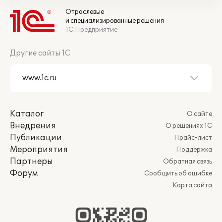
Отраслевые
и специализированные решения
1С:Предприятие
Другие сайты 1С
Каталог
О сайте
Внедрения
О решениях 1С
Публикации
Прайс-лист
Мероприятия
Поддержка
Партнеры
Обратная связь
Форум
Сообщить об ошибке
Карта сайта