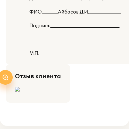
ФИО_______Айбасов Д.И.______________
Подпись______________________________
М.П.
Отзыв клиента