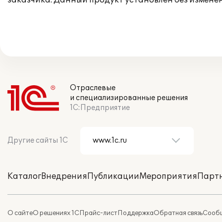
заказчика. Данный продукт установлен без измене
Отраслевые
и специализированные решения
1С:Предприятие
Другие сайты 1С
Каталог
Внедрения
Публикации
Мероприятия
Парт
О сайте
О решениях 1С
Прайс-лист
Поддержка
Обратная связь
Сообщ