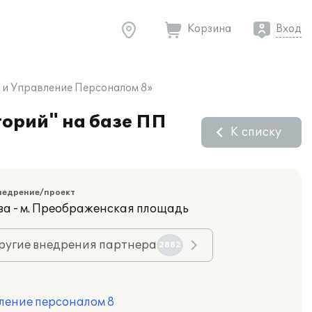
Корзина
Вход
 и Управление Персоналом 8»
орий" на базе ПП
К списку
недрение/проект
ва - м. Преображенская площадь
ругие внедрения партнера
2882
ление персоналом 8