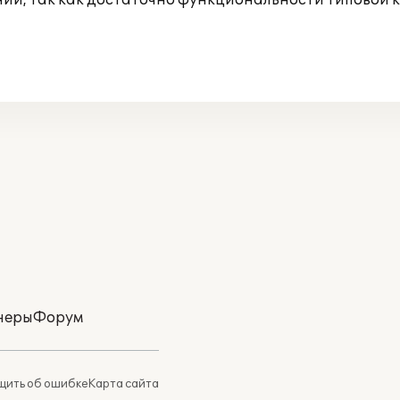
ний, так как достаточно функциональности типовой 
неры
Форум
ить об ошибке
Карта сайта