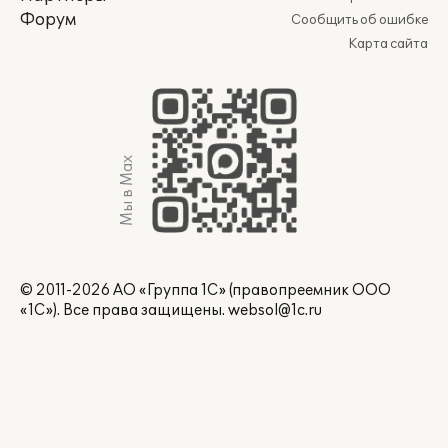
Форум
Сообщить об ошибке
Карта сайта
Мы в Max
© 2011-2026 АО «Группа 1С» (правопреемник ООО
«1С»). Все права защищены.
websol@1c.ru