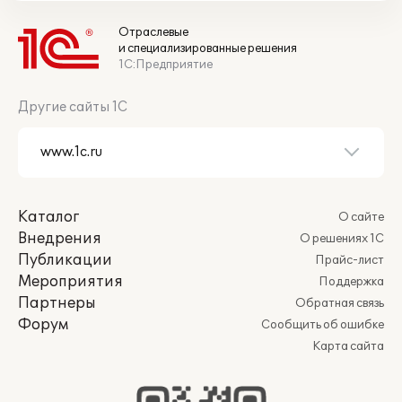
Отраслевые
и специализированные решения
1С:Предприятие
Другие сайты 1С
Каталог
О сайте
Внедрения
О решениях 1С
Публикации
Прайс-лист
Мероприятия
Поддержка
Партнеры
Обратная связь
Форум
Сообщить об ошибке
Карта сайта