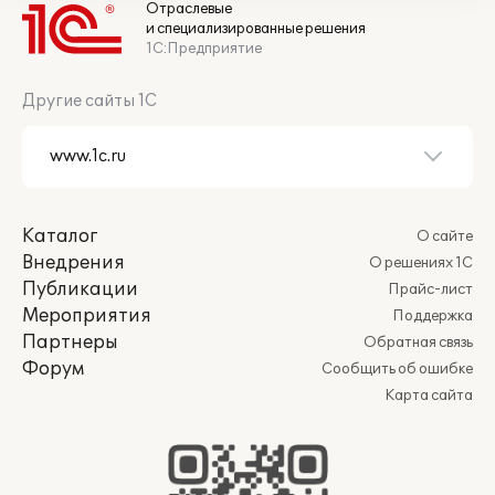
Отраслевые
и специализированные решения
1С:Предприятие
Другие сайты 1С
Каталог
О сайте
Внедрения
О решениях 1С
Публикации
Прайс-лист
Мероприятия
Поддержка
Партнеры
Обратная связь
Форум
Сообщить об ошибке
Карта сайта