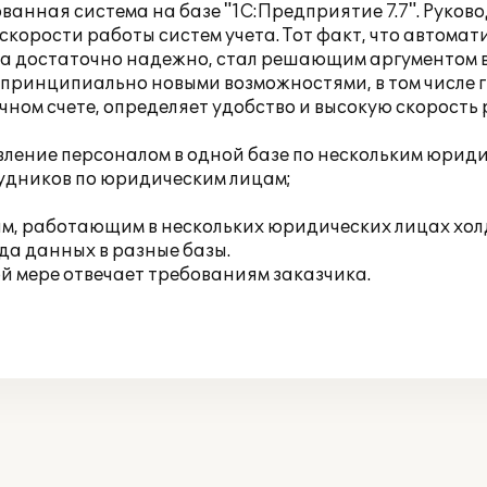
нная система на базе "1С:Предприятие 7.7". Руково
скорости работы систем учета. Тот факт, что автом
ла достаточно надежно, стал решающим аргументом в
 принципиально новыми возможностями, в том числе
ечном счете, определяет удобство и высокую скорость
вление персоналом в одной базе по нескольким юрид
рудников по юридическим лицам;
ам, работающим в нескольких юридических лицах хол
да данных в разные базы.
ой мере отвечает требованиям заказчика.