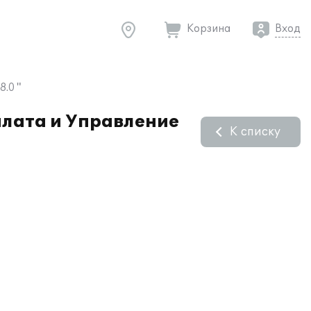
Корзина
Вход
.0 "
плата и Управление
К списку