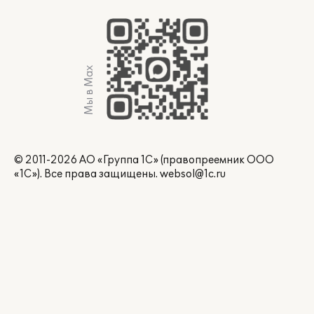
Мы в Max
© 2011-2026 АО «Группа 1С» (правопреемник ООО
«1С»). Все права защищены.
websol@1c.ru