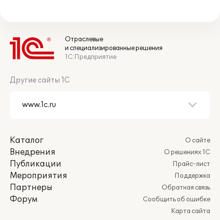
Отраслевые
и специализированные решения
1С:Предприятие
Другие сайты 1С
Каталог
О сайте
Внедрения
О решениях 1С
Публикации
Прайс-лист
Мероприятия
Поддержка
Партнеры
Обратная связь
Форум
Сообщить об ошибке
Карта сайта