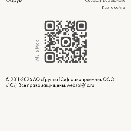
Форум
Сообщить об ошибке
Карта сайта
Мы в Max
© 2011-2026 АО «Группа 1С» (правопреемник ООО
«1С»). Все права защищены.
websol@1c.ru