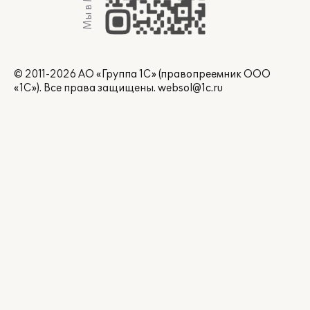
Мы в Max
© 2011-2026 АО «Группа 1С» (правопреемник ООО
«1С»). Все права защищены.
websol@1c.ru