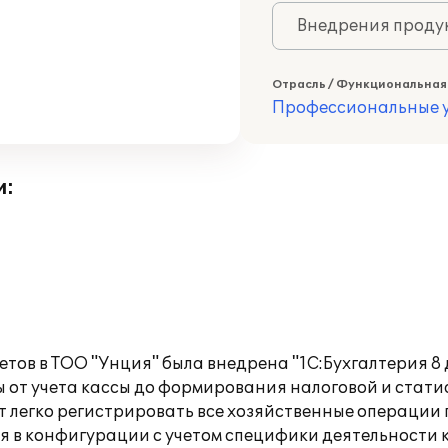
Внедрения продук
Отрасль / Функциональная
Профессиональные у
и:
етов в ТОО "Унция" была внедрена "1С:Бухгалтерия 8
 от учета кассы до формирования налоговой и стати
 легко регистрировать все хозяйственные операции 
я в конфигурации с учетом специфики деятельности 