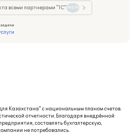
та всеми партнерами "1С"
19279
 задача
слуги
 для Казахстана" с национальным планом счетов.
стической отчетности. Благодаря внедрённой
предприятия, составлять бухгалтерскую,
компании не потребовались.