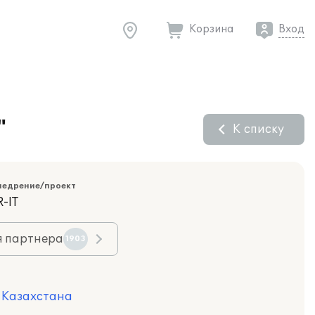
Корзина
Вход
"
К списку
недрение/проект
-IT
я партнера
1903
я Казахстана