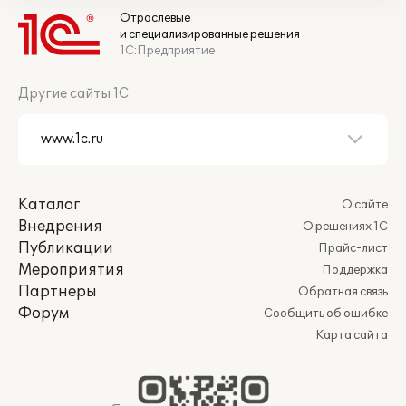
Отраслевые
и специализированные решения
1С:Предприятие
Другие сайты 1С
Каталог
О сайте
Внедрения
О решениях 1С
Публикации
Прайс-лист
Мероприятия
Поддержка
Партнеры
Обратная связь
Форум
Сообщить об ошибке
Карта сайта