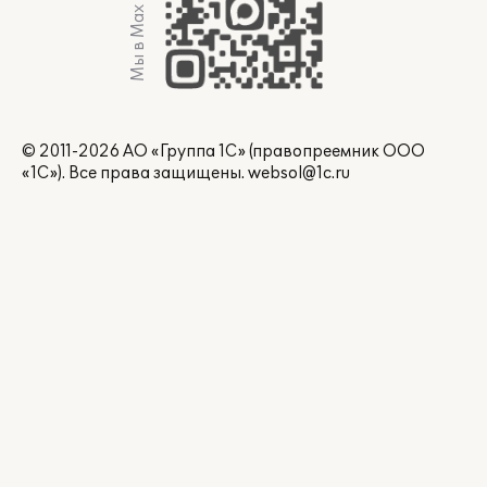
Мы в Max
© 2011-2026 АО «Группа 1С» (правопреемник ООО
«1С»). Все права защищены.
websol@1c.ru