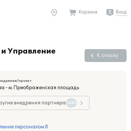
Корзина
Вход
 и Управление
К списку
недрение/проект
ва - м. Преображенская площадь
ругие внедрения партнера
2882
ление персоналом 8