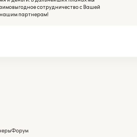
мя и деньги. В дальнейших планах мы
аимовыгодное сотрудничество с Вашей
 нашим партнерам!
неры
Форум