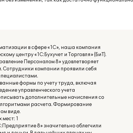
н без изменений, так как достаточно функциональн
матизации в сфере «1С», наша компания
ому центру «1С:Бухучет и Торговля» (БиТ).
равление Персоналом 8» удовлетворяет
. Сотрудники компании проявили себя
специалистами.
ванные формы по учету труда, включая
 ведение управленческого учета
описывать дополнительные начисления со
алгоритмами расчета. Формирование
ом виде.
мест: 1
:Предприятие 8» значительно облегчили