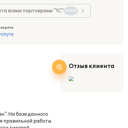
та всеми партнерами "1С"
147043
 задача
слуги
Отзыв клиента
н". На базе данного
ия правильной работы