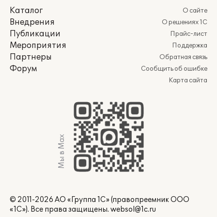
Каталог
О сайте
Внедрения
О решениях 1С
Публикации
Прайс-лист
Мероприятия
Поддержка
Партнеры
Обратная связь
Форум
Сообщить об ошибке
Карта сайта
Мы в Max
© 2011-2026 АО «Группа 1С» (правопреемник ООО
«1С»). Все права защищены.
websol@1c.ru