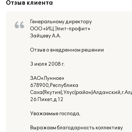
Отзыв клиента
Генеральному директору
ООО «ИЦ Элит-профит»
Зайцеву А.А.
Отзыв о внедренном решении
3 июля 2008 г.
ЗАО«Лунное»
678900,Республика
Саха(Якутия),Улус(район)Алданский,г.Ал
26 Пикет,д 12
Уважаемые господа,
Выражаем благодарность коллективу