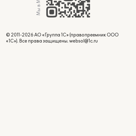
Мы в Max
© 2011-2026 АО «Группа 1С» (правопреемник ООО
«1С»). Все права защищены.
websol@1c.ru