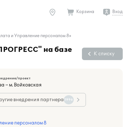
Корзина
Вход
лата и Управление персоналом 8»
ПРОГРЕСС" на базе
К списку
недрение/проект
а – м. Войковская
ругие внедрения партнера
1996
ление персоналом 8