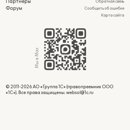
Партнеры
Обратная связь
Форум
Сообщить об ошибке
Карта сайта
Мы в Max
© 2011-2026 АО «Группа 1С» (правопреемник ООО
«1С»). Все права защищены.
websol@1c.ru