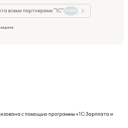
та всеми партнерами "1С"
147043
 задача
изована с помощью программы «1С:Зарплата и