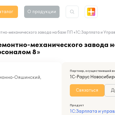
аталог
О продукции
тно-механического завода на базе ПП «1С:Зарплата и Упра
емонтно-механического завода н
рсоналом 8»
Партнер, осуществивший в
1С-Рарус Новосибир
ционно-Ояшинский,
Связаться
Д
Продукт
1С:Зарплата и управ