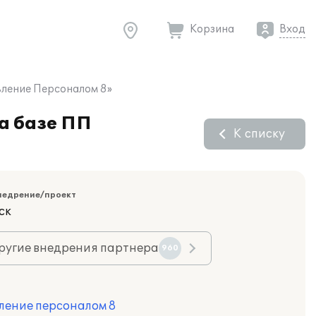
Корзина
Вход
вление Персоналом 8»
а базе ПП
К списку
недрение/проект
ск
ругие внедрения партнера
960
ление персоналом 8