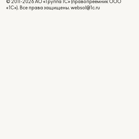
© 2011-2026 АО «Группа 1С» (правопреемник ООО
«1С»). Все права защищены.
websol@1c.ru