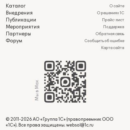
Каталог
О сайте
Внедрения
О решениях 1С
Публикации
Прайс-лист
Мероприятия
Поддержка
Партнеры
Обратная связь
Форум
Сообщить об ошибке
Карта сайта
Мы в Max
© 2011-2026 АО «Группа 1С» (правопреемник ООО
«1С»). Все права защищены.
websol@1c.ru