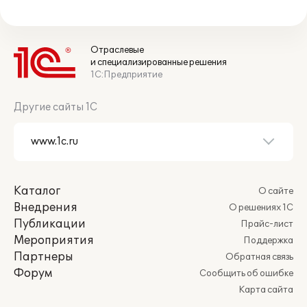
Отраслевые
и специализированные решения
1С:Предприятие
Другие сайты 1С
Каталог
О сайте
Внедрения
О решениях 1С
Публикации
Прайс-лист
Мероприятия
Поддержка
Партнеры
Обратная связь
Форум
Сообщить об ошибке
Карта сайта