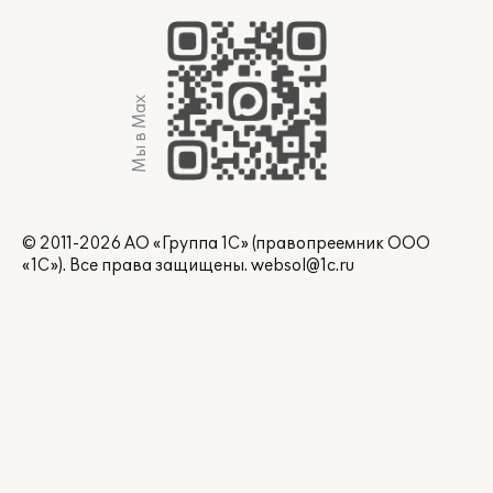
Мы в Max
© 2011-2026 АО «Группа 1С» (правопреемник ООО
«1С»). Все права защищены.
websol@1c.ru