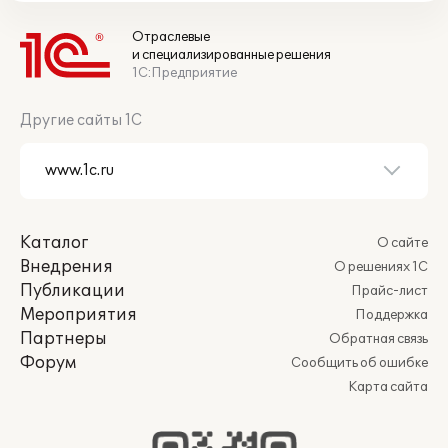
Отраслевые
и специализированные решения
1С:Предприятие
Другие сайты 1С
Каталог
О сайте
Внедрения
О решениях 1С
Публикации
Прайс-лист
Мероприятия
Поддержка
Партнеры
Обратная связь
Форум
Сообщить об ошибке
Карта сайта