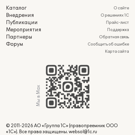
Каталог
О сайте
Внедрения
О решениях 1С
Публикации
Прайс-лист
Мероприятия
Поддержка
Партнеры
Обратная связь
Форум
Сообщить об ошибке
Карта сайта
Мы в Max
© 2011-2026 АО «Группа 1С» (правопреемник ООО
«1С»). Все права защищены.
websol@1c.ru