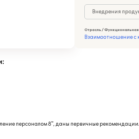
Внедрения продук
Отрасль / Функциональная
Взаимоотношение с к
и:
вление персоналом 8", даны первичные рекомендации