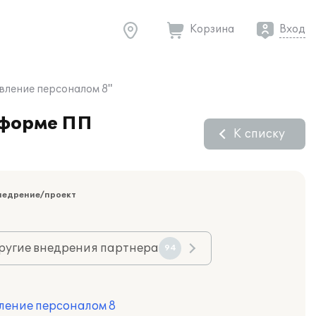
Корзина
Вход
вление персоналом 8"
тформе ПП
К списку
недрение/проект
ругие внедрения партнера
94
ление персоналом 8