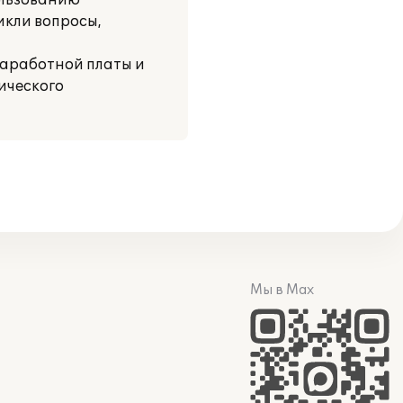
ользованию
икли вопросы,
заработной платы и
ического
Мы в Max