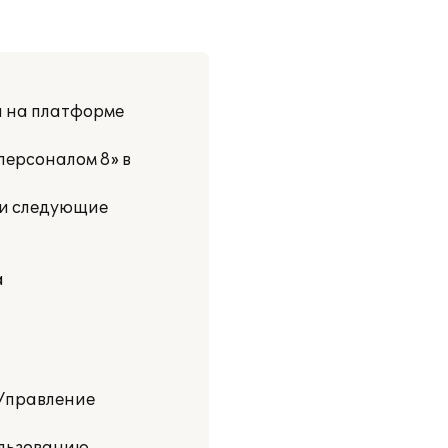
и на платформе
персоналом 8» в
ли следующие
а
Управление