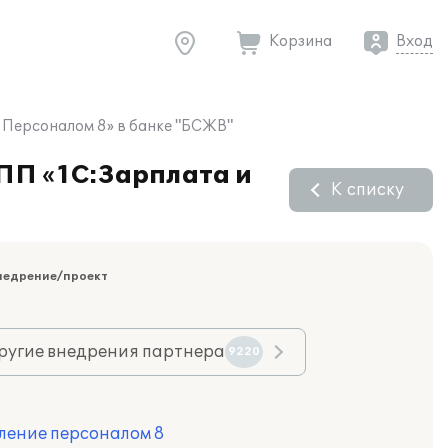
Корзина
Вход
 Персоналом 8» в банке "БСЖВ"
 ПП «1С:Зарплата и
К списку
недрение/проект
ругие внедрения партнера
9220
ление персоналом 8