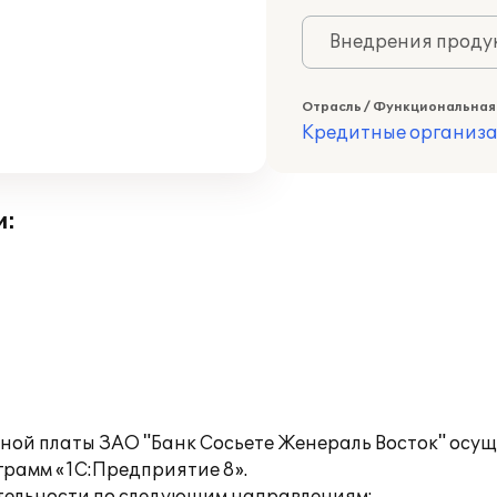
Внедрения продук
Отрасль / Функциональная
Кредитные организ
и:
тной платы ЗАО "Банк Сосьете Женераль Восток" осу
грамм «1С:Предприятие 8».