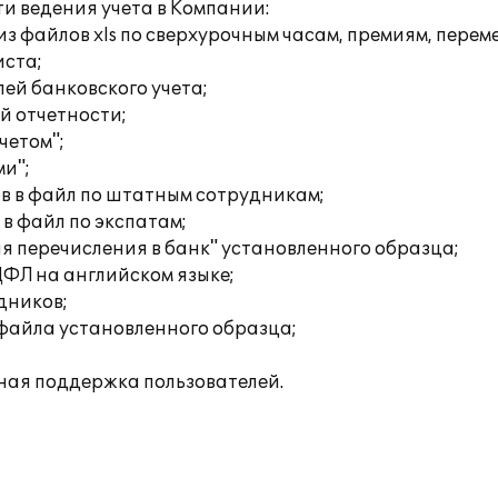
и ведения учета в Компании:
из файлов xls по сверхурочным часам, премиям, пере
иста;
ей банковского учета;
й отчетности;
четом";
ми";
ов в файл по штатным сотрудникам;
 в файл по экспатам;
я перечисления в банк" установленного образца;
ФЛ на английском языке;
дников;
 файла установленного образца;
ная поддержка пользователей.