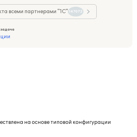
та всеми партнерами "1С"
147072
 задача
ации
ществлена на основе типовой конфигурации