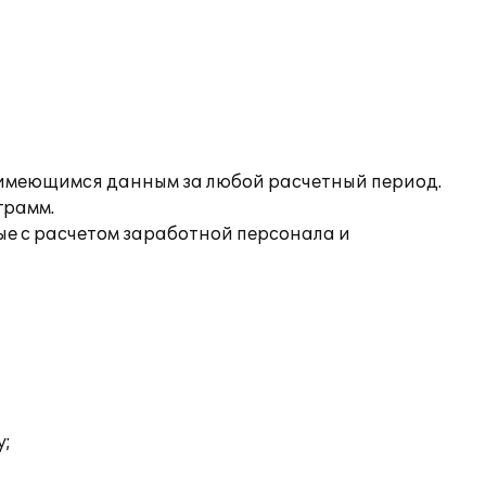
 имеющимся данным за любой расчетный период.
грамм.
ые с расчетом заработной персонала и
у;