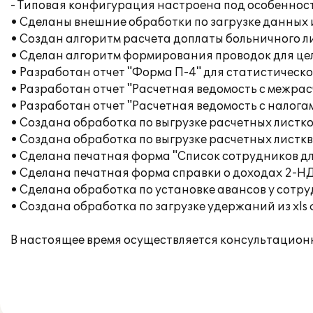
- Типовая конфигурация настроена под особенност
• Сделаны внешние обработки по загрузке данных 
• Создан алгоритм расчета доплаты больничного л
• Сделан алгоритм формирования проводок для цел
• Разработан отчет "Форма П-4" для статистическо
• Разработан отчет "Расчетная ведомость с межрас
• Разработан отчет "Расчетная ведомость с налога
• Создана обработка по выгрузке расчетных листк
• Создана обработка по выгрузке расчетных листкв
• Сделана печатная форма "Список сотрудников дл
• Сделана печатная форма справки о доходах 2-НД
• Сделана обработка по установке авансов у сотру
• Создана обработка по загрузке удержаний из xls
В настоящее время осуществляется консультацион