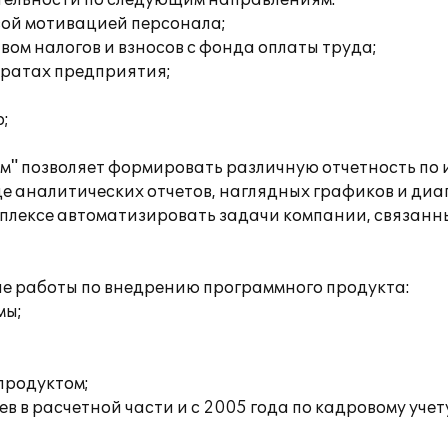
тельности по следующим направлениям:
вой мотивацией персонала;
ом налогов и взносов с фонда оплаты труда;
тратах предприятия;
;
" позволяет формировать различную отчетность по
де аналитических отчетов, наглядных графиков и диа
плексе автоматизировать задачи компании, связанн
е работы по внедрению программного продукта:
мы;
продуктом;
в в расчетной части и с 2005 года по кадровому учет