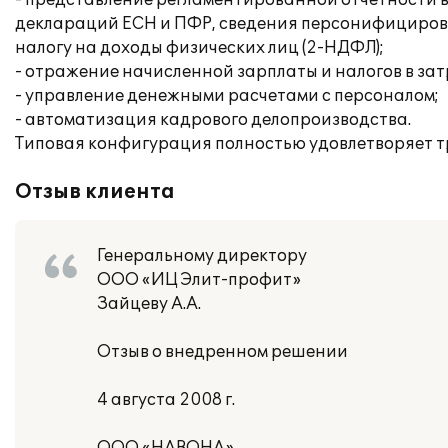
- представление регламентированной отчетности в
деклараций ЕСН и ПФР, сведения персонифицирован
налогу на доходы физических лиц (2-НДФЛ);
- отражение начисленной зарплаты и налогов в за
- управление денежными расчетами с персоналом;
- автоматизация кадрового делопроизводства.
Типовая конфигурация полностью удовлетворяет т
Отзыв клиента
Генеральному директору
ООО «ИЦ Элит-профит»
Зайцеву А.А.
Отзыв о внедренном решении
4 августа 2008 г.