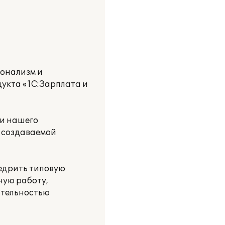
онализм и
укта «1С:Зарплата и
ти нашего
й создаваемой
едрить типовую
ную работу,
ятельностью