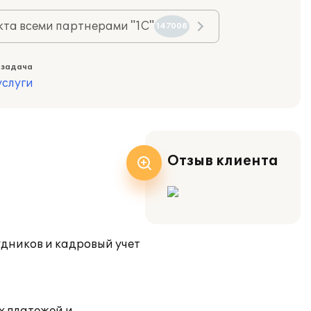
та всеми партнерами "1С"
147008
 задача
слуги
Отзыв клиента
удников и кадровый учет