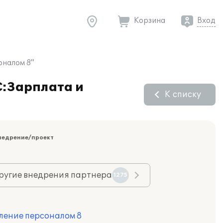
Корзина
Вход
оналом 8"
С:Зарплата и
К списку
недрение/проект
ругие внедрения партнера
1275
ление персоналом 8