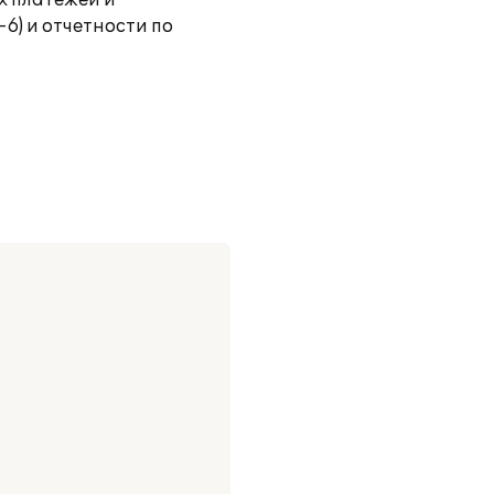
х платежей и
6) и отчетности по