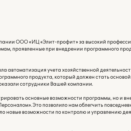
мпании ООО «ИЦ «Элит-профит» за высокий професси
мам, проявленные при внедрении программного прод
ла автоматизация учета хозяйственной деятельнос
рограммного продукта, который должен стать осново
 оказали сотрудники Вашей компании.
трировать основные возможности программы, но и вн
рсоналом». Это позволило нам облегчить повседнев
ало новые возможности по контролю и управлению де