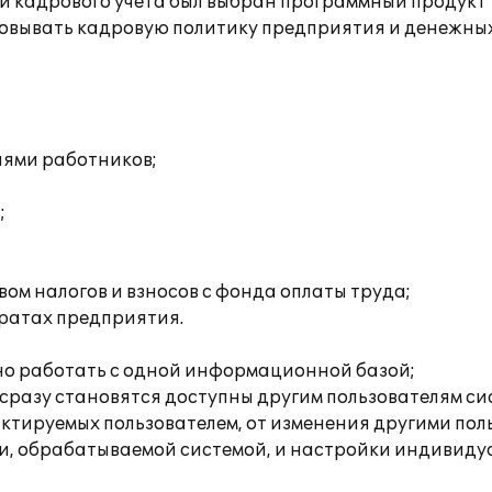
 кадрового учета был выбран программный продукт "
овывать кадровую политику предприятия и денежных
иями работников;
;
ом налогов и взносов с фонда оплаты труда;
тратах предприятия.
нно работать с одной информационной базой;
, сразу становятся доступны другим пользователям си
актируемых пользователем, от изменения другими по
и, обрабатываемой системой, и настройки индивидуа