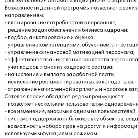
Для выполнения автоматизации расчета зарплаты и
Возможности данной программы позволяют реализ
направлениям:
- планирование потребностей в персонале;
- решение задач обеспечения бизнеса кадрами;
- подбор, анкетирование и оценка;
- управление компетенциями, обучением, аттестац
- управление финансовой мотивацией персонала;
- эффективное планирование занятости персонала
- учет кадров и анализ кадрового состава;
- начисление и выплата заработной платы;
- исчисление регламентированных законодательств
- отражение начисленной зарплаты и налогов в за
Сетевая версия обладает рядом преимуществ:
- позволяет нескольким пользователям одновреме
- все изменения, вносимые одним из пользователей
- система поддерживает блокировку объектов, ред
- возможность набора прав на доступ к информаци
используемым функциям и режимам.