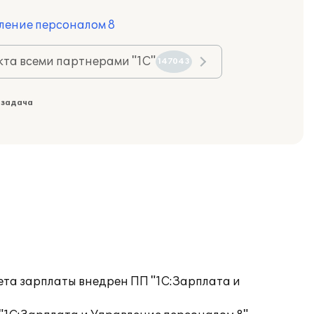
ление персоналом 8
та всеми партнерами "1С"
147043
 задача
ета зарплаты внедрен ПП "1С:Зарплата и