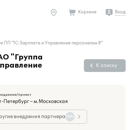
Корзина
Вход
зе ПП "1С:Зарплата и Управление персоналом 8"
ЗАО "Группа
Управление
К списку
недрение/проект
т-Петербург – м. Московская
ругие внедрения партнера
1051