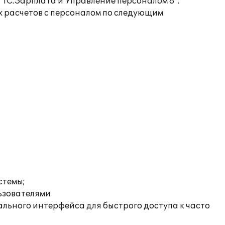
1С:Зарплата и Управление персоналом 8".
 расчетов с персоналом по следующим
стемы;
льзователями
льного интерфейса для быстрого доступа к часто