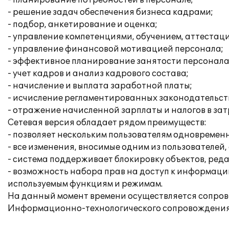
- планирование потребностей в персонале;
- решение задач обеспечения бизнеса кадрами;
- подбор, анкетирование и оценка;
- управление компетенциями, обучением, аттестац
- управление финансовой мотивацией персонала;
- эффективное планирование занятости персонала
- учет кадров и анализ кадрового состава;
- начисление и выплата заработной платы;
- исчисление регламентированных законодательств
- отражение начисленной зарплаты и налогов в за
Сетевая версия обладает рядом преимуществ:
- позволяет нескольким пользователям одновреме
- все изменения, вносимые одним из пользователей
- система поддерживает блокировку объектов, ред
- возможность набора прав на доступ к информаци
используемым функциям и режимам.
На данный момент времени осуществляется сопрово
Информационно-технологического сопровождения 