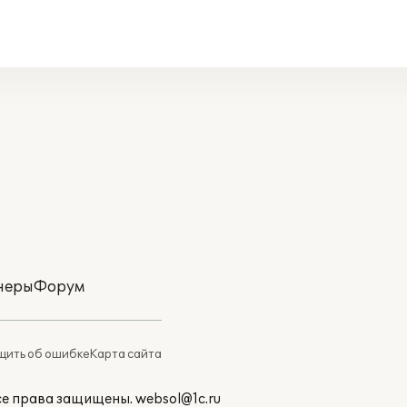
неры
Форум
ить об ошибке
Карта сайта
Все права защищены.
websol@1c.ru