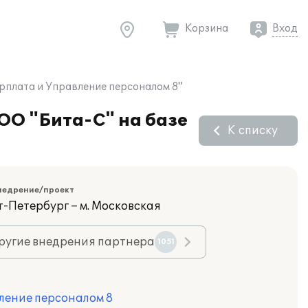
Корзина
Вход
арплата и Управление персоналом 8"
ОО "Бита-С" на базе
К списку
недрение/проект
т-Петербург – м. Московская
ругие внедрения партнера
1051
ление персоналом 8