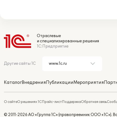
Отраслевые
и специализированные решения
1С:Предприятие
Другие сайты 1С
Каталог
Внедрения
Публикации
Мероприятия
Парт
О сайте
О решениях 1С
Прайс-лист
Поддержка
Обратная связь
Сообщ
© 2011-2026 АО «Группа 1С» (правопреемник ООО «1С»). 