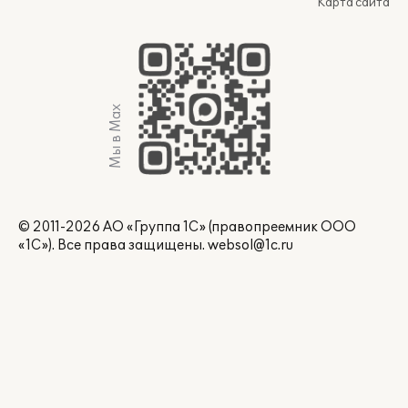
Карта сайта
Мы в Max
© 2011-2026 АО «Группа 1С» (правопреемник ООО
«1С»). Все права защищены.
websol@1c.ru