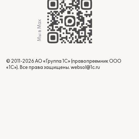
Мы в Max
© 2011-2026 АО «Группа 1С» (правопреемник ООО
«1С»). Все права защищены.
websol@1c.ru