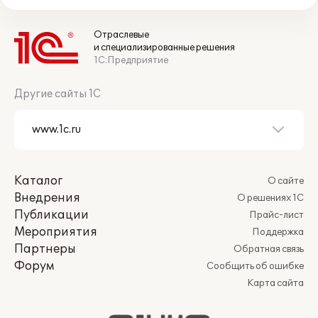
Отраслевые
и специализированные решения
1С:Предприятие
Другие сайты 1С
Каталог
О сайте
Внедрения
О решениях 1С
Публикации
Прайс-лист
Мероприятия
Поддержка
Партнеры
Обратная связь
Форум
Сообщить об ошибке
Карта сайта