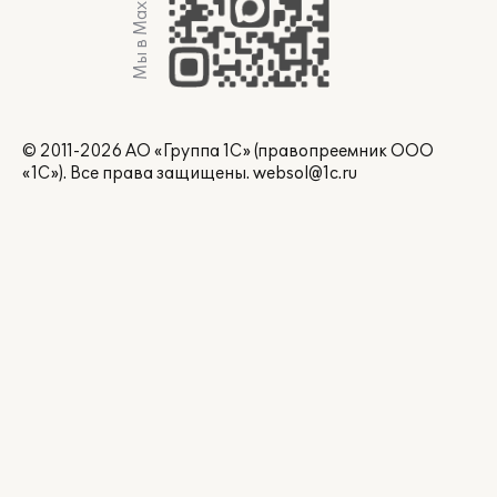
Мы в Max
© 2011-2026 АО «Группа 1С» (правопреемник ООО
«1С»). Все права защищены.
websol@1c.ru