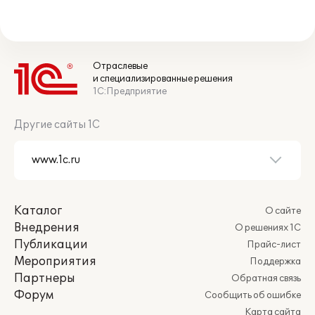
Отраслевые
и специализированные решения
1С:Предприятие
Другие сайты 1С
Каталог
О сайте
Внедрения
О решениях 1С
Публикации
Прайс-лист
Мероприятия
Поддержка
Партнеры
Обратная связь
Форум
Сообщить об ошибке
Карта сайта