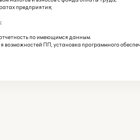
ом налогов и взносов с фонда оплаты труда;
тратах предприятия;
;
отчетность по имеющимся данным.
 возможностей ПП, установка программного обеспече