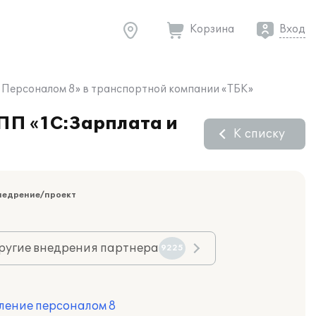
Корзина
Вход
е Персоналом 8» в транспортной компании «ТБК»
 ПП «1С:Зарплата и
К списку
недрение/проект
ругие внедрения партнера
9225
ление персоналом 8