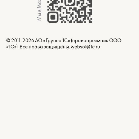
Мы в Max
© 2011-2026 АО «Группа 1С» (правопреемник ООО
«1С»). Все права защищены.
websol@1c.ru