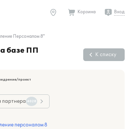
Корзина
Вход
вление Персоналом 8"
на базе ПП
К списку
недрение/проект
я партнера
4028
ление персоналом 8