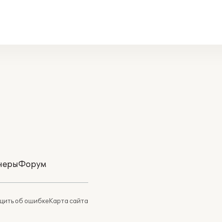
неры
Форум
ить об ошибке
Карта сайта