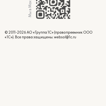
Мы в Max
© 2011-2026 АО «Группа 1С» (правопреемник ООО
«1С»). Все права защищены.
websol@1c.ru