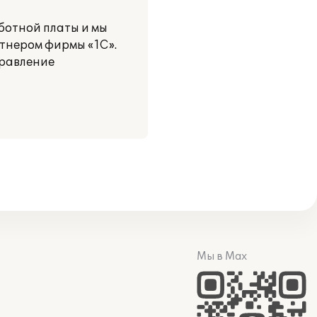
ботной платы и мы
ртнером фирмы «1С».
правление
Мы в Max