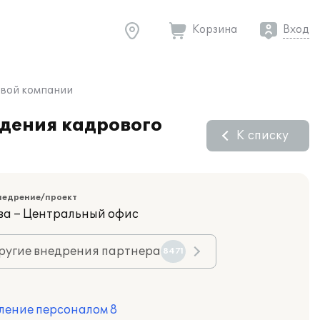
Корзина
Вход
овой компании
едения кадрового
К списку
недрение/проект
ва – Центральный офис
ругие внедрения партнера
8471
ление персоналом 8