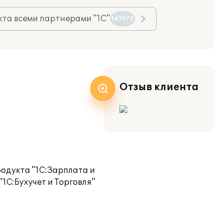
та всеми партнерами "1С"
147072
Отзыв клиента
одукта "1С:Зарплата и
1С:Бухучет и Торговля"