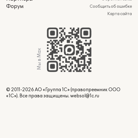
Форум
Сообщить об ошибке
Карта сайта
Мы в Max
© 2011-2026 АО «Группа 1С» (правопреемник ООО
«1С»). Все права защищены.
websol@1c.ru