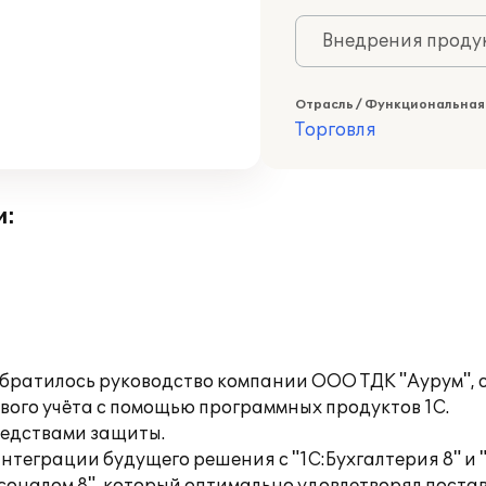
Внедрения продук
Отрасль / Функциональная
Торговля
и:
братилось руководство компании ООО ТДК "Аурум", с
ого учёта с помощью программных продуктов 1С.
редствами защиты.
теграции будущего решения с "1С:Бухгалтерия 8" и "