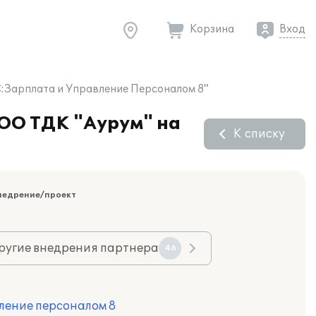
Корзина
Вход
С:Зарплата и Управление Персоналом 8"
ООО ТДК "Аурум" на
К списку
недрение/проект
ругие внедрения партнера
46
ление персоналом 8