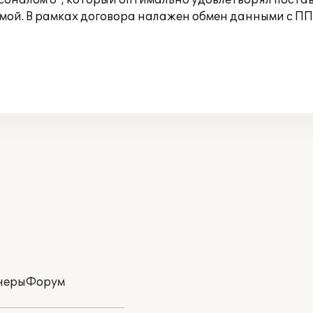
рсоналом 8", который оптимально удовлетворял пост
ой. В рамках договора налажен обмен данными с ПП"1
неры
Форум