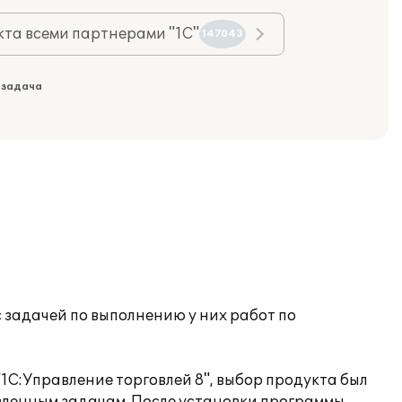
та всеми партнерами "1С"
147043
 задача
 задачей по выполнению у них работ по
1С:Управление торговлей 8", выбор продукта был