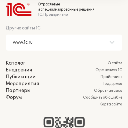
Отраслевые
и специализированные решения
1С:Предприятие
Другие сайты 1С
Каталог
О сайте
Внедрения
О решениях 1С
Публикации
Прайс-лист
Мероприятия
Поддержка
Партнеры
Обратная связь
Форум
Сообщить об ошибке
Карта сайта