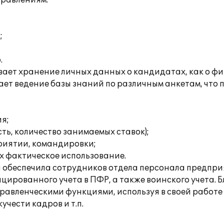
правлениям:
;
.
ает хранение личных данных о кандидатах, как о фи
ет ведение базы знаний по различным анкетам, что
я;
ь, количество занимаемых ставок);
риятии, командировки;
х фактическое использование.
 обеспечила сотрудников отдела персонала предпри
ированного учета в ПФР, а также воинского учета. 
авленческими функциями, используя в своей работе
чести кадров и т.п.