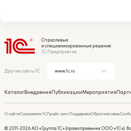
Отраслевые
и специализированные решения
1С:Предприятие
Другие сайты 1С
Каталог
Внедрения
Публикации
Мероприятия
Парт
О сайте
О решениях 1С
Прайс-лист
Поддержка
Обратная связь
Сообщ
© 2011-2026 АО «Группа 1С» (правопреемник ООО «1С»). 