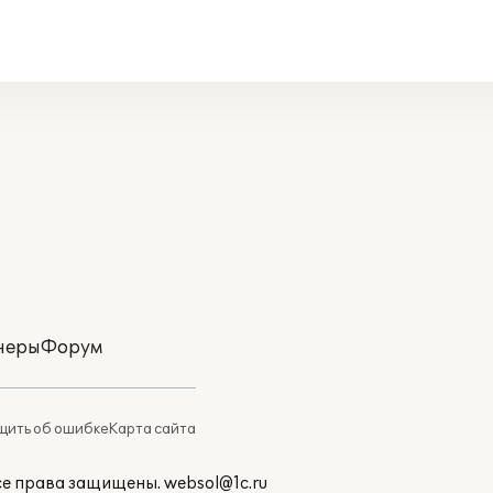
неры
Форум
ить об ошибке
Карта сайта
Все права защищены.
websol@1c.ru