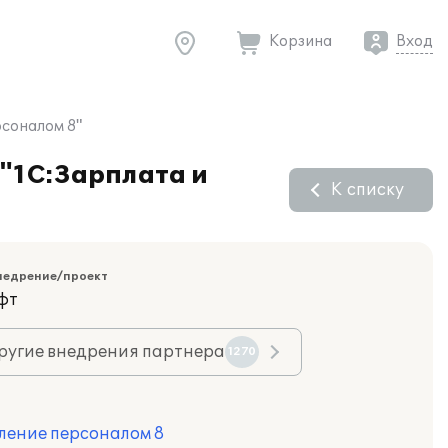
Корзина
Вход
соналом 8"
"1С:Зарплата и
К списку
недрение/проект
фт
ругие внедрения партнера
1270
ление персоналом 8