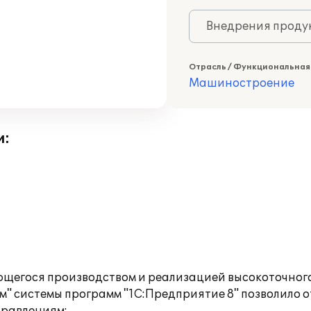
Внедрения продук
Отрасль / Функциональная
Машиностроение
и:
щегося производством и реализацией высокоточного
" системы программ "1С:Предприятие 8" позволило о