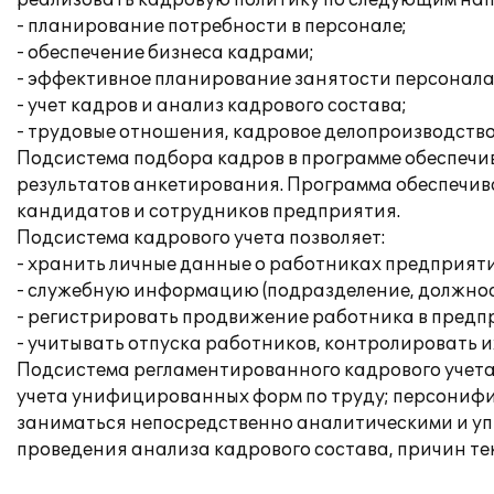
реализовать кадровую политику по следующим на
- планирование потребности в персонале;
- обеспечение бизнеса кадрами;
- эффективное планирование занятости персонала
- учет кадров и анализ кадрового состава;
- трудовые отношения, кадровое делопроизводство
Подсистема подбора кадров в программе обеспечив
результатов анкетирования. Программа обеспечива
кандидатов и сотрудников предприятия.
Подсистема кадрового учета позволяет:
- хранить личные данные о работниках предприяти
- служебную информацию (подразделение, должност
- регистрировать продвижение работника в предп
- учитывать отпуска работников, контролировать и
Подсистема регламентированного кадрового учета
учета унифицированных форм по труду; персонифиц
заниматься непосредственно аналитическими и упр
проведения анализа кадрового состава, причин теку