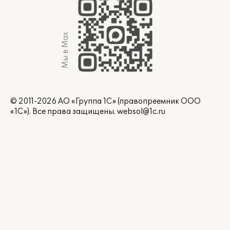
Мы в Max
© 2011-2026 АО «Группа 1С» (правопреемник ООО
«1С»). Все права защищены.
websol@1c.ru