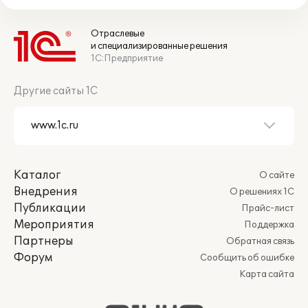
Отраслевые
и специализированные решения
1С:Предприятие
Другие сайты 1С
Каталог
О сайте
Внедрения
О решениях 1С
Публикации
Прайс-лист
Мероприятия
Поддержка
Партнеры
Обратная связь
Форум
Сообщить об ошибке
Карта сайта