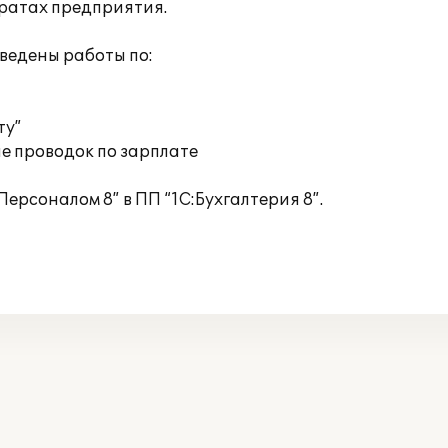
тратах предприятия.
ведены работы по:
ту”
е проводок по зарплате
ерсоналом 8” в ПП “1С:Бухгалтерия 8”.