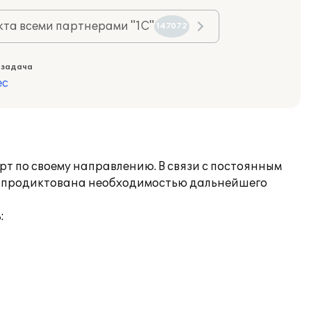
та всеми партнерами "1С"
147072
 задача
ес
рт по своему направлению. В связи с постоянным
а продиктована необходимостью дальнейшего
: