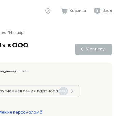
Корзина
Вход
тво "Интаер"
8» в ООО
К списку
недрение/проект
ругие внедрения партнера
2258
ление персоналом 8